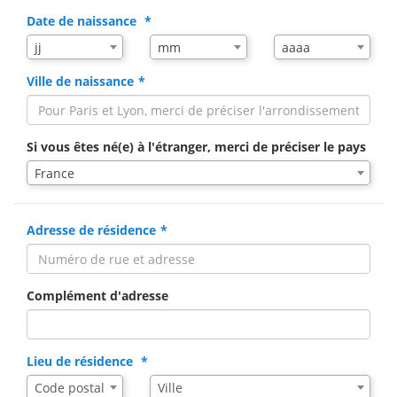
Date de naissance
Mois
Année
jj
mm
aaaa
de
de
naissance
naissance
Ville de naissance
Si vous êtes né(e) à l'étranger, merci de préciser le pays
France
Adresse de résidence
Complément d'adresse
Lieu de résidence
Assistance
Ville
Code postal
Ville