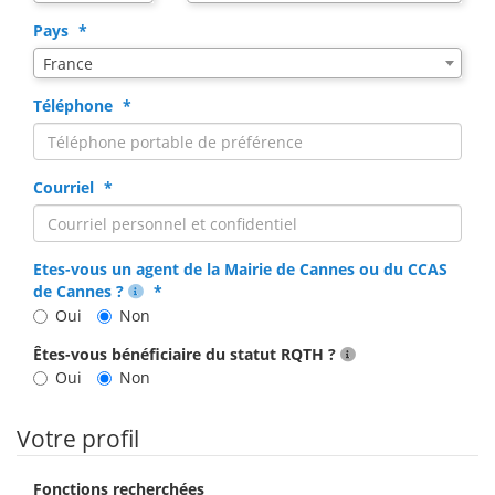
de
saisie
Pays
pour
France
la
ville
Téléphone
via
code
postal
Courriel
Etes-vous un agent de la Mairie de Cannes ou du CCAS
de Cannes ?
Oui
Non
Êtes-vous bénéficiaire du statut RQTH ?
Oui
Non
Votre profil
Fonctions recherchées