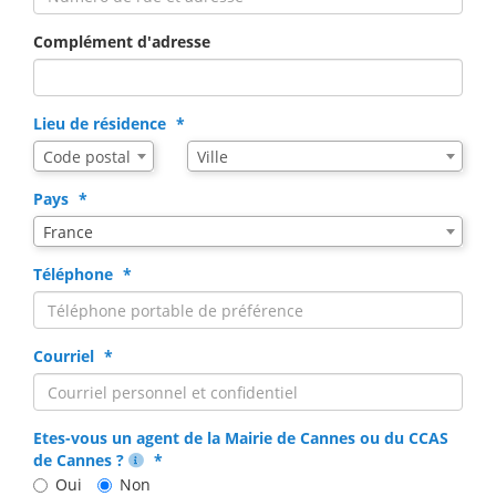
Complément d'adresse
Lieu de résidence
Assistance
Ville
Code postal
Ville
de
saisie
Pays
pour
France
la
ville
Téléphone
via
code
postal
Courriel
Etes-vous un agent de la Mairie de Cannes ou du CCAS
de Cannes ?
Oui
Non