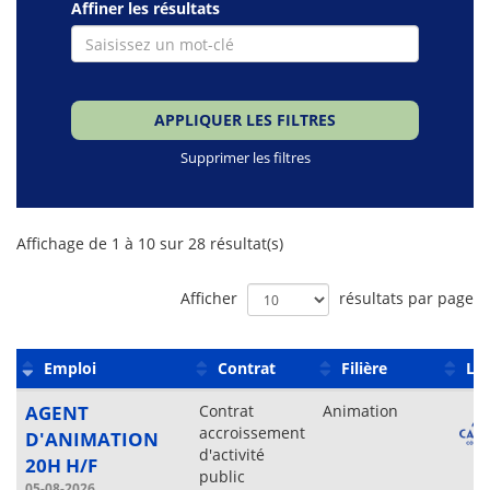
Affiner les résultats
APPLIQUER LES FILTRES
Supprimer les filtres
Liste
Affichage de 1 à 10 sur 28 résultat(s)
des
offres
Afficher
résultats par page
Emploi
Contrat
Filière
Lie
AGENT
Contrat
Animation
accroissement
D'ANIMATION
d'activité
20H H/F
public
05-08-2026