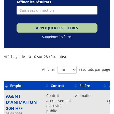
Affiner les résultats
APPLIQUER LES FILTRES
Supprimer les filtres
Liste
Affichage de 1 à 10 sur 28 résultat(s)
des
offres
Afficher
résultats par page
Emploi
Contrat
Filière
Lie
AGENT
Contrat
Animation
accroissement
D'ANIMATION
d'activité
20H H/F
public
05-08-2026