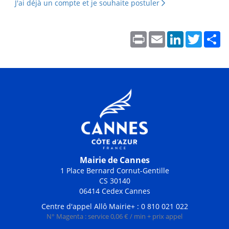
J'ai déjà un compte et je souhaite postuler
Print
Email
LinkedIn
Twitter
Sh
Mairie de Cannes
1 Place Bernard Cornut-Gentille
CS 30140
06414 Cedex Cannes
Centre d'appel Allô Mairie+ : 0 810 021 022
N° Magenta : service 0,06 € / min + prix appel