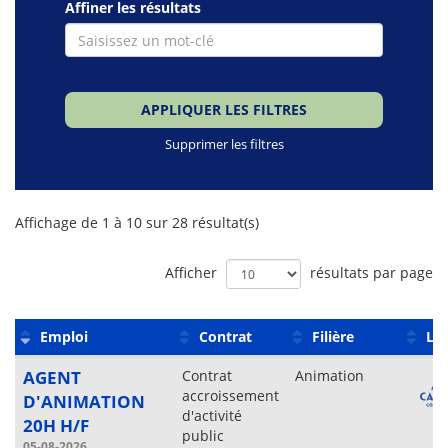
Affiner les résultats
APPLIQUER LES FILTRES
Supprimer les filtres
Liste
Affichage de 1 à 10 sur 28 résultat(s)
des
offres
Afficher
résultats par page
Emploi
Contrat
Filière
Lie
AGENT
Contrat
Animation
accroissement
D'ANIMATION
d'activité
20H H/F
public
05-08-2026