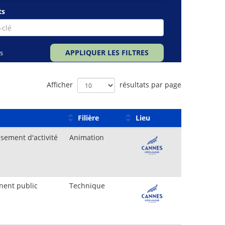
ts
APPLIQUER LES FILTRES
es
Afficher
résultats par page
Filière
Lieu
ssement d'activité
Animation
nent public
Technique