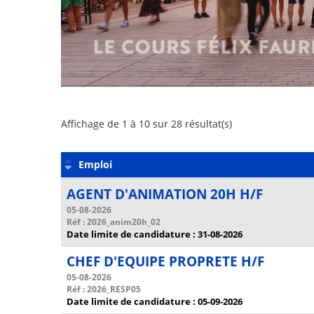
Liste
Affichage de 1 à 10 sur 28 résultat(s)
des
offres
Emploi
AGENT D'ANIMATION 20H H/F
05-08-2026
Réf : 2026_anim20h_02
Date limite de candidature : 31-08-2026
CHEF D'EQUIPE PROPRETE H/F
05-08-2026
Réf : 2026_RESP05
Date limite de candidature : 05-09-2026