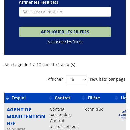
Affiner les résultats
APPLIQUER LES FILTRES
Supprimer les filtres
Liste
Affichage de 1 à 10 sur 11 résultat(s)
des
offres
Afficher
résultats par page
Emploi
Contrat
Filière
Lieu
AGENT DE
Contrat
Technique
saisonnier,
MANUTENTION
Contrat
H/F
accroissement
05-08-2026